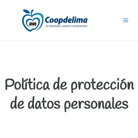
Ir
Main
al
Menu
contenido
Política de protección
de datos personales